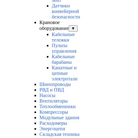
лент
Датчики
конвейерной
безопасности
Крановое
оборудование
▼
Кабельные
тележки
Пульты
управления
Кабельные
барабаны
Канатные и
цепные
электротали
Шинопроводы
РВД и ПВД
Насосы
Вентиляторы
Теплообменники
Компрессоры
Модульные здания
Расходомеры
Энергоцепи
Складская техника