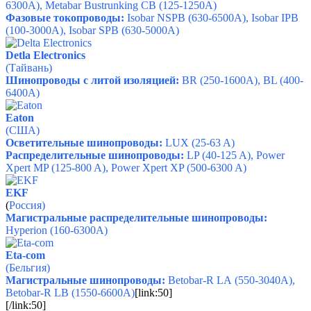
6300A), Metabar Bustrunking CB (125-1250A)
Фазовые токопроводы:
Isobar NSPB (630-6500A), Isobar IPB
(100-3000A), Isobar SPB (630-5000A)
Detla Electronics
(Тайвань)
Шинопроводы с литой изоляцией:
BR (250-1600A), BL (400-
6400A)
Eaton
(США)
Осветительные шинопроводы:
LUX (25-63 A)
Распределительные шинопроводы:
LP (40-125 A), Power
Xpert MP (125-800 A), Power Xpert XP (500-6300 A)
EKF
(
Россия)
Магистральные распределительные шинопроводы:
Hyperion (160-6300A)
Eta-com
(Бельгия)
Магистральные шинопроводы:
Betobar-R LA
(550-3040A),
Betobar-R LB (1550-6600A)
[link:50]
[/link:50]