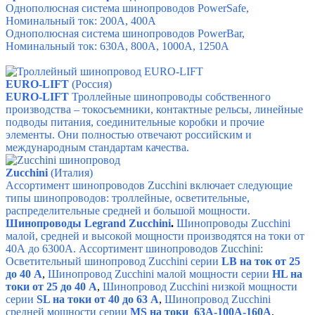
Однополюсная система шинопроводов PowerSafe,
Номинальный ток: 200А, 400А
Однополюсная система шинопроводов PowerBar,
Номинальный ток: 630А, 800А, 1000А, 1250А
EURO-LIFT
(Россия)
EURO-LIFT
Троллейные шинопроводы собственного
производства – токосъемники, контактные рельсы, линейные
подводы питания, соединительные коробки и прочие
элементы. Они полностью отвечают российским и
международным стандартам качества.
Zucchini
(Италия)
Ассортимент шинопроводов Zucchini включает следующие
типы шинопроводов: троллейные, о
светительные,
р
аспределительные средней и большой мощности.
Шинопроводы Legrand Zucchini
.
Шинопроводы Zucchini
малой, средней и высокой мощности производятся на токи от
40А до 6300А.
Ассортимент шинопроводов Zucchini:
Осветительный шинопровод Zucchini серии
LB на ток от 25
до 40 А
,
Шинопровод Zucchini малой мощности серии
HL на
токи от 25 до 40 А
,
Шинопровод Zucchini низкой мощности
серии
SL на токи от 40 до 63 А
,
Шинопровод Zucchini
средней мощности серии
MS на токи 63A-100A-160A
,