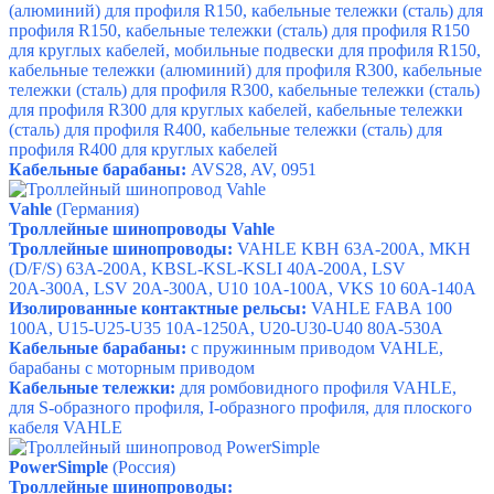
(алюминий) для профиля R150, кабельные тележки (сталь) для
профиля R150, кабельные тележки (сталь) для профиля R150
для круглых кабелей,
мобильные подвески для профиля R150,
кабельные тележки (алюминий) для профиля R300,
кабельные
тележки (сталь) для профиля R300,
кабельные тележки (сталь)
для профиля R300 для круглых кабелей,
кабельные тележки
(сталь) для профиля R400,
кабельные тележки (сталь) для
профиля R400 для круглых кабелей
Кабельные барабаны:
AVS28, AV, 0951
Vahle
(Германия)
Троллейные шинопроводы Vahle
Троллейные шинопроводы:
VAHLE KBH 63А-200А,
MKH
(D/F/S) 63А-200А,
KBSL-KSL-KSLI 40А-200А,
LSV
20А-300А,
LSV 20А-300А,
U10 10А-100А,
VKS 10 60А-140А
Изолированные контактные рельсы:
VAHLE FABA 100
100А, U15-U25-U35 10А-1250А, U20-U30-U40 80А-530А
Кабельные барабаны:
с пружинным приводом VAHLE,
барабаны с моторным приводом
Кабельные тележки:
для ромбовидного профиля VAHLE,
для S-образного профиля, I-образного профиля,
для плоского
кабеля VAHLE
PowerSimple
(Россия)
Троллейные шинопроводы: