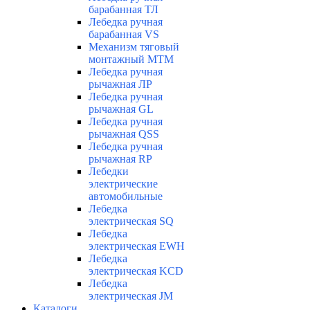
барабанная ТЛ
Лебедка ручная
барабанная VS
Механизм тяговый
монтажный МТМ
Лебедка ручная
рычажная ЛР
Лебедка ручная
рычажная GL
Лебедка ручная
рычажная QSS
Лебедка ручная
рычажная RP
Лебедки
электрические
автомобильные
Лебедка
электрическая SQ
Лебедка
электрическая EWH
Лебедка
электрическая KCD
Лебедка
электрическая JM
Каталоги