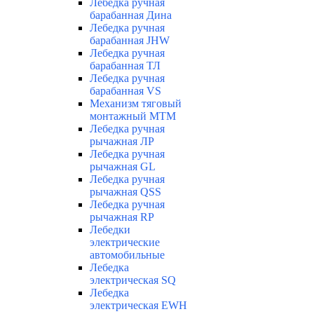
Лебедка ручная
барабанная Дина
Лебедка ручная
барабанная JHW
Лебедка ручная
барабанная ТЛ
Лебедка ручная
барабанная VS
Механизм тяговый
монтажный МТМ
Лебедка ручная
рычажная ЛР
Лебедка ручная
рычажная GL
Лебедка ручная
рычажная QSS
Лебедка ручная
рычажная RP
Лебедки
электрические
автомобильные
Лебедка
электрическая SQ
Лебедка
электрическая EWH