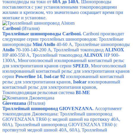
токоподводы на токи от
60А до 140А
. Шинопроводы
поставляются с уже установленными токопроводящими
жилами и крепежом, что значительно сокращает время при
монтаже и установке.
Cariboni
(Италия)
Троллейные шинопроводы Cariboni.
Cariboni производит
следующие серии троллейных шинопроводов:
Троллейные
шинопроводы
Mini Atollo
40-60 А
,
Троллейные шинопроводы
Atollo
70-100-140-200 А
,
Троллейный токоподвод
ALINOX
HP 400-550 A
,
Троллейный токоподвод
ALINOX
HP 900-
1300A
,
Многополюсный изолированный контактный рельс
для электропитания кранов серии
SPEED
,
Многополюсный
изолированный контактный рельс для электропитания кранов
серии
Powerline 14
,
Isol-car 92
изолированный контактный
рельс для электропитания кранов
,
I
solcar
изолированный
контактный рельс для электропитания кранов
,
Токоподводящая рельсовая система
BI-ME
Giovenzana
(Италия)
Троллейный шинопровод GIOVENZANA.
Ассортимент
токоподводов Джовенцана:
Троллейный шинопровод
GIOVENZANA TR60 (с медной шиной на протяжку 40A,
60A)
,
Троллейный шинопровод GIOVENZANA TR60 (с
протянутой медной шиной 40A, 60A)
,
Троллейный