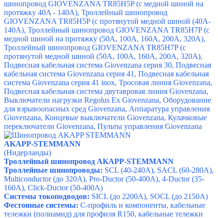
шинопровод GIOVENZANA TR85H5P (с медной шиной на
протяжку 40A - 140A)
,
Троллейный шинопровод
GIOVENZANA TR85H5P (с протянутой медной шиной (40A-
140A)
,
Троллейный шинопровод GIOVENZANA TR85H7P (с
медной шиной на протяжку (50A, 100A, 160A, 200A, 320A)
,
Троллейный шинопровод GIOVENZANA TR85H7P (с
протянутой медной шиной (50A, 100A, 160A, 200A, 320A)
,
Подвесная кабельная система Giovenzana серия 30
,
Подвесная
кабельная система Giovenzana серия 41
,
Подвесная кабельная
система Giovenzana серия 41 inox
,
Тросовая линия Giovenzana
,
Подвесная кабельная система двутавровая линия Giovenzana
,
Выключатели нагрузки Regolus Ex Giovenzana
,
Оборудование
для взрывоопасных сред Giovenzana
,
Аппаратура управления
Giovenzana
,
Концевые выключатели Giovenzana
,
Кулачковые
переключатели Giovenzana
,
Пульты управления Giovenzana
AKAPP-STEMMANN
(Нидерланды)
Троллейный шинопровод AKAPP-STEMMANN
Троллейные шинопроводы:
SCL (40-240A), SACL (60-280A),
Multiconductor (
до 320А)
,
Pro-Ductor
(50-400A)
,
4-Ductor
(35-
160A)
,
Click-Ductor
(50-400A)
Системы токоподводов:
SICL (до 2200А), SOCL (до 2150А)
Фестонные системы:
С-профиль и компоненты, кабельные
тележки (полиамид) для профиля R150, кабельные тележки