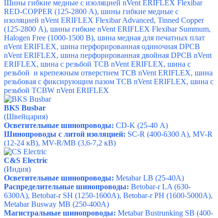
Шины гибкие медные с изоляцией nVent ERIFLEX Flexibar
RED-COPPER (125-2800 А), ш
ины
гибкие
медные
с
изоляцией
nVent ERIFLEX Flexibar Advanced, Tinned Copper
(125-2800 А), ш
ины
гибкие
nVent ERIFLEX Flexibar Summum,
Halogen Free (1000-1500 В), ш
ина медная для печатных плат
nVent ERIFLEX, ш
ина перфорированная одиночная
DPCB
nVent ERIFLEX, ш
ина перфорированная двойная
DPCB nVent
ERIFLEX, ш
ина с резьбой ТСВ nVent ERIFLEX, ш
ина с
резьбой
и крепежным отверстием ТСВ nVent ERIFLEX, ш
ина
резьбовая с фиксирующим пазом ТСВ nVent ERIFLEX, ш
ина с
резьбой TCBW nVent ERIFLEX
BKS Busbar
(Швейцария)
Осветительные шинопроводы:
CD-K (25-40 А)
Шинопроводы с литой изоляцией:
SC-R (400-6300 A), MV-R
(12-24 кВ), MV-R/MB (3,6-7,2 кВ)
C&S Electric
(Индия)
Осветительные шинопроводы:
Metabar LB (25-40A)
Распределительные шинопроводы:
Betobar-r LA (630-
6300A), Betobar-r SH (1250-1600A), Betobar-r PH (1600-5000A),
Metabar Busway MB (250-400A)
Магистральные шинопроводы:
Metabar Bustrunking SB (400-