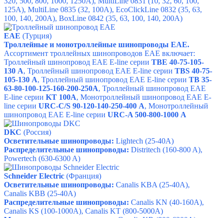
320, 500, 800, 1000, 1250A), MultiLine 0831 (10, 32, 60, 100,
125A), MultiLine 0835 (32, 100A), EcoClickLine 0832 (35, 63,
100, 140, 200A), BoxLine 0842 (35, 63, 100, 140, 200A)
EAE
(Турция)
Троллейные и монотроллейные шинопроводы ЕАЕ.
Ассортимент троллейных шинопроводов ЕАЕ включает:
Троллейный шинопровод EAE E-line серии
TBE 40-75-105-
130 А
,
Троллейный шинопровод EAE E-line серии
TBS 40-75-
105-130 А
,
Троллейный шинопровод EAE E-line серии
TB 35-
63-80-100-125-160-200-250A
,
Троллейный шинопровод EAE
E-line серии
KT 100A
,
Монотроллейный шинопровод EAE E-
line серии
URC-C/S 90-120-140-250-400 А
,
Монотроллейный
шинопровод EAE E-line серии
URC-A 500-800-1000 А
DKC
(Россия)
Осветительные шинопроводы:
Lightech (25-40A)
Распределительные шинопроводы:
Distritech
(160-800 A),
Powertech
(630-6300 A)
Schneider Electric
(Франция)
Осветительные шинопроводы:
Canalis KBA
(25-40A),
Canalis KBB
(25-40A)
Распределительные шинопроводы:
Canalis KN
(40-160A),
Canalis KS
(100-1000A),
Canalis KT
(800-5000A)