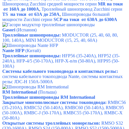
Шинопровод Zucchini средней мощности серии
MR на токи
от 160А до 1000А
,
Троллейный шинопровод Zucchini серии
TS на токи от 63А до 250А
,
Шинопроводы большой
мощности Zucchini серии
SCP на токи от 630А до 6300А
Gasori
(Испания)
Троллейные шинопроводы:
MODUCTOR
(25, 40, 60, 80,
100, 140A),
MINI MODUCTOR
(15, 25, 40, 60A)
Nante HFP
(Китай)
Троллейные шинопроводы:
HFP56
(35-240A),
HFP52
(35-
240A),
HFP-4/5
(50-170A),
HFP-X-n/m
(50-80A),
HFP95
(50-
100A)
Системы кабельного токоподвода и контактных рельс:
система кабельного токоподвода Nante
,
системы контактных
рельс JDC-H 150А-5000А
RM International
(Польша)
Троллейные шинопроводы RM International
Закрытые многополюсные системы токоподвода:
RMBC56
(35-210A),
RMBC52
(50-140A),
RMBC60
(50-140A),
RMBC95
(50-100A), RMBC-J (50-170А), RMBC55 (50-170A), RMBC-X
(50-80A)
Открытые системы троллейных монорельсов:
RMSO S32
(320-1600A),
RMSO S24
(150-800A),
RMSO S52
(1500-5000A),