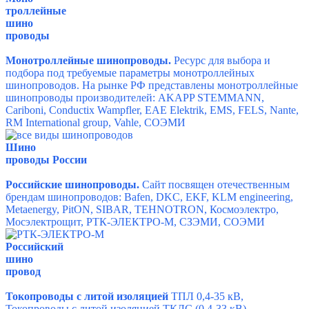
троллейные
шино
проводы
Монотроллейные шинопроводы.
Ресурс для выбора и
подбора под требуемые параметры монотроллейных
шинопроводов. На рынке РФ представлены монотроллейные
шинопроводы производителей:
AKAPP STEMMANN,
Cariboni,
Conductix Wampfler,
EAE Elektrik,
EMS,
FELS,
Nante,
RM International group,
Vahle,
СОЭМИ
Шино
проводы России
Российские шинопроводы.
Сайт посвящен отечественным
брендам шинопроводов:
Bafen,
DKC,
EKF,
KLM engineering,
Metaenergy,
PitON,
SIBAR,
TEHNOTRON,
Космоэлектро,
Мосэлектрощит,
РТК-ЭЛЕКТРО-М,
СЗЭМИ,
СОЭМИ
Российский
шино
провод
Токопроводы с литой изоляцией
ТПЛ 0,4-35 кВ,
Токопроводы с литой изоляцией ТКЛC (0,4-33 кВ),