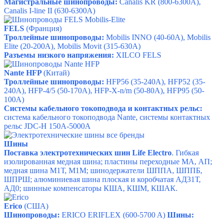
Магистральные шинопроводы:
Canalis KR
(800-6300A),
Canalis I-line II
(630-6300A)
FELS
(Франция)
Троллейные шинопроводы:
Mobilis INNO
(40-60A),
Mobilis
Elite
(20-200A),
Mobilis Movit
(315-630A)
Разъемы низкого напряжения:
XILCO FELS
Nante HFP
(Китай)
Троллейные шинопроводы:
HFP56
(35-240A),
HFP52
(35-
240A),
HFP-4/5
(50-170A),
HFP-X-n/m
(50-80A),
HFP95
(50-
100A)
Системы кабельного токоподвода и контактных рельс:
система кабельного токоподвода Nante
,
системы контактных
рельс JDC-H 150А-5000А
Шины
Поставка электротехнических шин Life Electro
.
Гибкая
изолированная медная шина;
пластины переходные МА, АП;
медная шина М1Т, М1М;
шинодержатели ШППА, ШППБ,
ШПРШ;
алюминиевая шина плоская и коробчатая АД31Т,
АД0;
шинные компенсаторы КША, КШМ, КШАК.
Erico
(США)
Шинопроводы:
ERICO ERIFLEX (600-5700 A)
Шины: