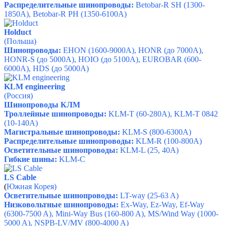
Распределительные шинопроводы:
Betobar-R SH (1300-
1850A), Betobar-R PH (1350-6100A)
Holduct
(Польша)
Шинопроводы:
EHON (1600-9000А), HONR (до 7000А),
HONR-S (до 5000А), HOIO (до 5100А), EUROBAR (600-
6000A), HDS (до 5000А)
KLM engineering
(Россия)
Шинопроводы КЛМ
Троллейные шинопроводы:
KLM-T (60-280A), KLM-T 0842
(10-140A)
Магистральные шинопроводы:
KLM-S (800-6300A)
Распределительные шинопроводы:
KLM-R (100-800A)
Осветительные шинопроводы:
KLM-L (25, 40A)
Гибкие шины:
KLM-C
LS Cable
(
Южная Корея)
Осветительные шинопроводы:
LT-way (25-63 A)
Низковольтные шинопроводы:
Ex-Way, Ez-Way, Ef-Way
(6300-7500 A), Mini-Way Bus (160-800 A), MS/Wind Way (1000-
5000 A), NSPB-LV/MV (800-4000 A)