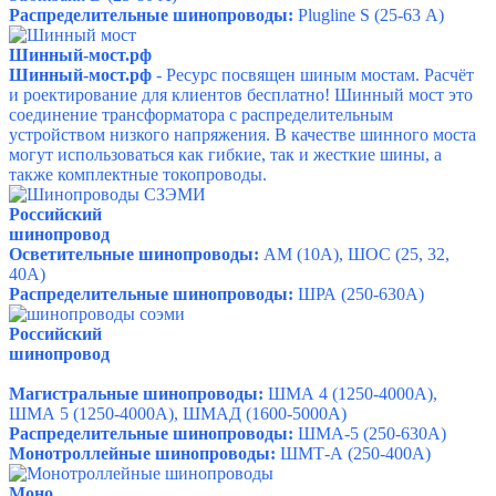
Распределительные шинопроводы:
Plugline S (25-63 А)
Шинный-мост.рф
Шинный-мост.рф
- Ресурс посвящен шиным мостам. Расчёт
и роектирование для клиентов бесплатно!
Шинный мост это
соединение трансформатора с распределительным
устройством низкого напряжения. В качестве шинного моста
могут использоваться как гибкие, так и жесткие шины, а
также комплектные токопроводы.
Российский
шино
провод
Осветительные шинопроводы:
АМ (10А), ШОС (25, 32,
40А)
Распределительные шинопроводы:
ШРА (250-630А)
Российский
шино
провод
Магистральные шинопроводы:
ШМА 4 (1250-4000А),
ШМА 5 (1250-4000А), ШМАД (1600-5000А)
Распределительные шинопроводы:
ШМА-5 (250-630А)
Монотроллейные шинопроводы:
ШМТ-А (250-400А)
Моно