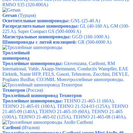
RMSO S35
(320-800A)
Gersan
(Турция)
Осветительные шинопроводы:
GNL (25-40 A)
Распределительные шинопроводы:
GL (40-160 A), GM (100-
225 A), Super Compact GS (500-6000 A)
Магистральные шинопроводы:
GGD (160-1000 A)
Шинопроводы с литой изоляцией:
GR (500-6000 A)
Троллейный
шинопровод
Троллейные шинопроводы:
Giovenzana, Cariboni, RM
International, Vahle, Akapp-Stemmann, Conductix Wampfler, EAE
Elektrik, Nante HFP, FELS, Gasori, Tehnotron, Zucchini, DEYLE,
Pogliano BusBar, СОЭМИ
.
Монотроллейные шинопроводы.
Технотрон
(Россия)
Троллейный шинопровод Технотрон
Троллейные шинопроводы:
TEHNO 21-465-11
(60А),
TEHNO 21-465-01
(100А),
TEHNO 21-524-03
(125А),
TEHNO
21-465-09
(140А),
TEHNO 21-465-10
(60А),
TEHNO 21-465
(100А),
TEHNO 21-465-02
(125А),
TEHNO 21-465-08
(140А)
.
Cariboni
(Италия)
Троллейные шинопроводы Cariboni серии
Mini Atollo 40-