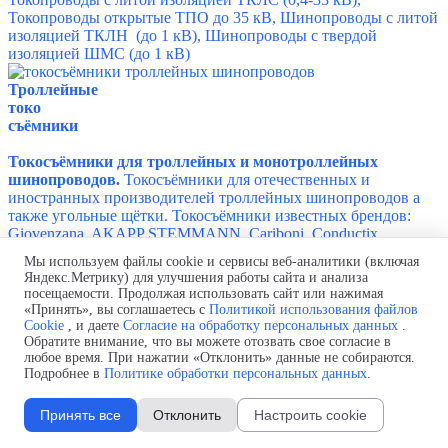
Токопроводы открытые ТПО до 35 кВ, Шинопроводы с литой
изоляцией ТКЛН (до 1 кВ), Шинопроводы с твердой
изоляцией ШМС (до 1 кВ)
Троллейные
токо
съёмники
Токосъёмники для троллейных и монотроллейных
шинопроводов.
Токосъёмники для отечественных и
иностранных производителей троллейных шинопроводов а
также угольные щётки. Токосъёмники известных брендов:
Giovenzana.
AKAPP STEMMANN, Cariboni, Conductix
Wampfler, EAE Elektrik, EMS, FELS, Nante, RM International
Мы используем файлы cookie и сервисы веб-аналитики (включая
group, Vahle, Zucchini, СОЭМИ.
Яндекс.Метрику) для улучшения работы сайта и анализа
посещаемости. Продолжая использовать сайт или нажимая
Токо
«Принять», вы соглашаетесь с
Политикой использования файлов
приемники
Cookie
, и даете
Согласие на обработку персональных данных
.
Обратите внимание, что вы можете отозвать свое согласие в
любое время. При нажатии «Отклонить» данные не собираются.
Токоприёмники
: Токоприемник экскаватора, Токоприемник
Подробнее в
Политике обработки персональных данных
.
комбинированный,
Токоприемник высоковольтный,
Токоприемник низковольтный,
Токоприемник кольцевой,
Токоприемник илососов, илоскребов,
Токоприемник
Принять все
Отклонить
Настроить cookie
портального крана,
Токоприемник автокрановый,