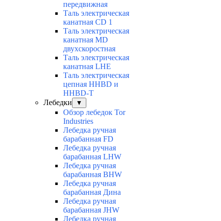
передвижная
Таль электрическая
канатная CD 1
Таль электрическая
канатная МD
двухскоростная
Таль электрическая
канатная LHE
Таль электрическая
цепная HHBD и
HHBD-T
Лебедки
▼
Обзор лебедок Tor
Industries
Лебедка ручная
барабанная FD
Лебедка ручная
барабанная LHW
Лебедка ручная
барабанная BHW
Лебедка ручная
барабанная Дина
Лебедка ручная
барабанная JHW
Лебедка ручная