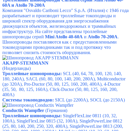
60A и Atollo 70-200A
Компания "Osvaldo Cariboni Lecco" S.p.A. (Италия) с 1946 года
разрабатывает и производит троллейные токоподводы и
широкий спектр оборудования для энергоснабжения
движущихся объектов, железнодорожных и трамвайных
инфраструктур.
На сайте представлены троллейные
шинопроводы серий
Mini Atollo 40-60A
и
Atollo 70-200A
.
Шинопроводы поставляются как с предустановленными
токоведущими проводниками так и под протяжку что
позволяет снизить стоимость оборудования.
AKAPP-STEMMANN
(Нидерланды)
Троллейные шинопроводы:
SCL (40, 64, 78, 100, 120, 140,
180, 240A), SACL (60, 80, 100, 140, 200, 280A),
Multiconductor
(
до 320А)
,
Pro-Ductor
(50, 80, 125, 160, 200, 400A)
,
4-Ductor
(35, 50, 80, 125, 160A)
,
Click-Ductor
(50, 80, 125, 160, 200,
400A)
Системы токоподводов:
SICL (до 2200А), SOCL (до 2150А)
Conductix Wampfler
(Германия)
Троллейные шинопроводы:
SingleFlexLine 0811 (10, 32,
100A), SingleFlexLine 0815 (32, 100A), SinglePowerLine 0812
(25, 80, 140, 200, 250, 320, 400A), SinglePowerLine 0813 (200,