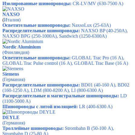
Изолированные шинопроводы:
CR-LV/MV (630-7500 A)
NAXSO
(
Италия)
Осветительные шинопроводы:
NaxsoLux (25-63А)
Распределительные шинопроводы:
NAXSO BP (40-250А),
NAXSO BPG (250-1000А), Sandwich (1250-6300А)
Nordic Aluminium
(Финляндия)
Осветительные шинопроводы:
GLOBAL Trac Pro (16 А),
GLOBAL Trac Pulse control (16 А), GLOBAL Trac Base (16 А)
Siemens
(Германия)
Рас
пределительные шинопроводы:
BD01 (40-160 A), BD02
(160-1250 A), LDM (800-8200 A), LI (800-6300 A)
Распределительные и магистральные шинопроводы:
LD
(1100-5000 A)
Шинопроводы с литой изоляцией:
LR (400-6300 A)
DEYLE
(Германия)
Троллейные шинопроводы:
Strombahn B (50-100 А),
Strombahn D (25-80 А)