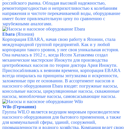
российского рынка. Обладая высокой надежностью,
ремонтопригодностью и неприхотливостью к колебаниям
напряжения и чистоте перекачиваемой воды, оборудование
имеет более привлекательную цену по сравнению с
зарубежными аналогами.
Ebara
(Япония)
Корпорация EBARA, начав свою работу в Японии, стала
международной группой предприятий. Как и у любой
корпорации такого уровня, у нее своя уникальная история.
Она началась в 1912 г., когда Иссеи Хатакеяма создал
механические мастерские Инокути для производства
центробежных насосов по теории доктора Ария Инокути.
Приспосабливаясь к веяниям времени, корпорация EBARA
всегда опиралась на принципы энтузиазма и искренности,
заложенные при ее основании. В ассортимент насосов и
насосного оборудования Ebara входят: погружные насосы,
консольные насосы, циркуляционные насосы, скважинные
насосы, моноблочные насосы, самовсасывающие насосы.
Wilo (Германия)
Группа WILO является ведущим мировым производителем
насосного оборудования для бытового применения, а также
для коммунальной сферы, зданий, сооружений,
промышленности и водного хозяйства. Компания ведет свою