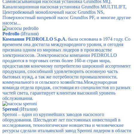
Самовсасывающая насосная установка Grundfos MQ,
Канализационная насосная установка Grundfos MULTILIFT,
Центробежный моноблочный насос Grundfos NS,
Поверхностный вихревой насос Grundfos PF,
и многие другие
насосы...
Pedrollo
(Италия)
Компания PEDROLLO S.p.A.
была основана в 1974 году. Со
временем она достигла международного уровня, и сегодня
признана одним из мировых лидеров в производстве
электронасосов. Электронасосы компании PEDROLLO
продаются в торговых сетях более 160-и стран мира,
предоставляя конечному потребителю широкиий ассортимент
продукции, способныий удовлетворить основную часть
бытовых нужд, а так же потребности промышленности,
коммунального и сельского хозяийства.Международная
команда отдела продаж, состоящая из специалистов из разных
частей света, гарантирует клиентам высокиий уровень
обслуживания.
Speroni
(Италия)
Speroni – один из крупнейших заводов насосного
оборудования. Шестьдесят лет постоянных инвестиций в
исследования, технологические новшества и человеческие
ресурсы сделали итальянский завод Speroni лидером в области