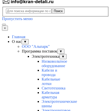
Поиск
Пропустить меню
×
Главная
О нас
▼
ООО "Альпарк"
Программа поставок
▼
Электротехника
▼
Низковольтное
оборудование
Кабели и
провода
Кабельные
лотки
Светотехника
Кабельная
арматура
Электротехнические
шины
Электрощитовое