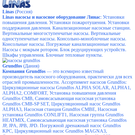
Linas
(Россия)
Linas насосы и насосное оборудование Линас
: Установки
повышения давления.
Установки пожаротушения.
Установки
поддержания давления.
Канализационные насосные станции.
Вертикальные многоступенчатые насосы.
Вертикальные
одноступенчатые насосы.
Консольно-моноблочные насосы.
Консольные насосы.
Погружные канализационные насосы.
Насосы с мокрым ротором.
Блок редуцирующих устройств.
Шкафы управления.
Блочные тепловые пункты.
Grundfos
(Дания)
Компания Grundfos
— это всемирно известный
производитель насосного оборудования, практически для всех
отраслей промышленности.
Ассортимент насосов Grundfos:
Циркуляционные насосы Grundfos ALPHA SOLAR,
ALPHA1,
ALPHA2,
COMFORT,
Установка повышения давления
Grundfos CMB,
Самовсасывающая насосная установка
Grundfos CMB-SP SET,
Циркуляционный насос Grundfos
ALPHA3,
Насосная станция Grundfos CMBE,
Насосная
установка Grundfos CONLIFT1,
Насосная группа Grundfos
HEATMIX,
Самовсасывающая насосная установка Grundfos
JP,
JPA,
JPB,
JPD.
Погружной дренажный насос Grundfos
KPC,
Циркуляционный насос Grundfos MAGNA3,