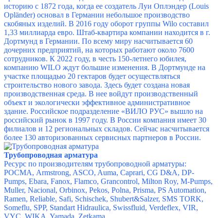
историю с 1872 года, когда ее создатель Луи Оплэндер (Louis
Opländer) основал в Германии небольшое производство
скобяных изделий. В 2016 году оборот группы Wilo составил
1,33 миллиарда евро. Штаб-квартира компании находится в г.
Дортмунд в Германии. По всему миру насчитывается 60
дочерних предприятий, на которых работают около 7600
сотрудников. К 2022 году, в честь 150-летнего юбилея,
компанию WILO ждут большие изменения. В Дортмунде на
участке площадью 20 гектаров будет осуществляться
строительство нового завода. Здесь будет создана новая
производственная среда. В нее войдут производственный
объект и экологически эффективное административное
здание. Российское подразделение «ВИЛО РУС» вышло на
российский рынок в 1997 году. В России компания имеет 30
филиалов и 12 региональных складов. Сейчас насчитывается
более 130 авторизованных сервисных партнеров в России.
Трубопроводная арматура
Ресурс по производителям трубопроводной арматуры:
РОСМА
,
Armstrong
,
ASCO
,
Auma
,
Caprari
,
CG D&A
,
DP-
Pumps
,
Ebara
,
Fanox
,
Flamco
,
Grancontrol
,
Milton Roy
,
M-Pumps
,
Muller
,
Nacional
,
Orbinox
,
Pekos
,
Polna
,
Prisma
,
PS Automation
,
Ramen
,
Reliable
,
Safi
,
Schischek
,
Shubert&Salzer
,
SMS TORK
,
Someflu
,
SPP
,
Standart Hidraulica
,
Swissfluid
,
Verdeflex
,
VIR
,
VYC
,
WIKA
,
Yamada
,
Zetkama
.