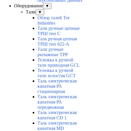
персональных данных
Оборудование
▼
Тали
▼
Обзор талей Tor
Industries
Тали ручные цепные
ТРШ тип С
Таль ручная цепная
ТРШ тип 622-А
Тали ручные
рычажные ТРР
Тележка к ручной
тали приводная GCL
Тележка к ручной
тали холостая GCT
Таль электрическая
канатная РА
стационарная
Таль электрическая
канатная РА
передвижная
Таль электрическая
канатная CD 1
Таль электрическая
канатная МD