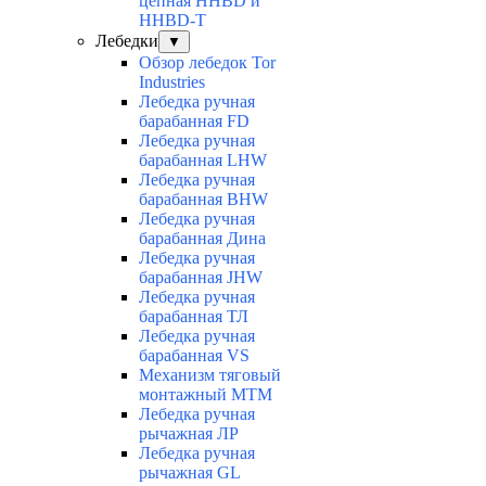
цепная HHBD и
HHBD-T
Лебедки
▼
Обзор лебедок Tor
Industries
Лебедка ручная
барабанная FD
Лебедка ручная
барабанная LHW
Лебедка ручная
барабанная BHW
Лебедка ручная
барабанная Дина
Лебедка ручная
барабанная JHW
Лебедка ручная
барабанная ТЛ
Лебедка ручная
барабанная VS
Механизм тяговый
монтажный МТМ
Лебедка ручная
рычажная ЛР
Лебедка ручная
рычажная GL