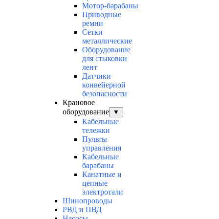
Мотор-барабаны
Приводные
ремни
Сетки
металлические
Оборудование
для стыковки
лент
Датчики
конвейерной
безопасности
Крановое
оборудование
▼
Кабельные
тележки
Пульты
управления
Кабельные
барабаны
Канатные и
цепные
электротали
Шинопроводы
РВД и ПВД
Насосы