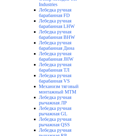
Industries
Лебедка ручная
барабанная FD
Лебедка ручная
барабанная LHW
Лебедка ручная
барабанная BHW
Лебедка ручная
барабанная Дина
Лебедка ручная
барабанная JHW
Лебедка ручная
барабанная ТЛ
Лебедка ручная
барабанная VS
Механизм тяговый
монтажный МТМ
Лебедка ручная
рычажная ЛР
Лебедка ручная
рычажная GL
Лебедка ручная
рычажная QSS
Лебедка ручная
рычажная RP