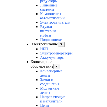
редукторы
Линейные
системы
Компоненты
автоматизации
Электродвигатели
Втулки
шестерни
муфты
Подшипники
Электропитание
▼
ИБП
Электрогенераторы
Аккумуляторы
Конвейерное
оборудование
▼
Конвейерные
ленты
Замки и
соединения
Модульные
ленты
Направляющие
и натяжители
Цепи