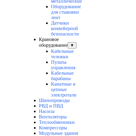
металлические
Оборудование
для стыковки
лент
Датчики
конвейерной
безопасности
Крановое
оборудование
▼
Кабельные
тележки
Пульты
управления
Кабельные
барабаны
Канатные и
цепные
электротали
Шинопроводы
РВД и ПВД
Насосы
Вентиляторы
Теплообменники
Компрессоры
Модульные здания