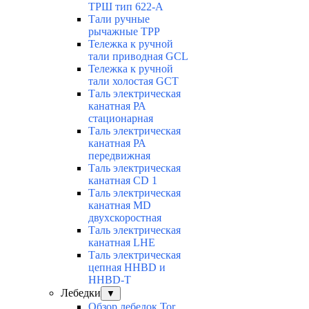
ТРШ тип 622-А
Тали ручные
рычажные ТРР
Тележка к ручной
тали приводная GCL
Тележка к ручной
тали холостая GCT
Таль электрическая
канатная РА
стационарная
Таль электрическая
канатная РА
передвижная
Таль электрическая
канатная CD 1
Таль электрическая
канатная МD
двухскоростная
Таль электрическая
канатная LHE
Таль электрическая
цепная HHBD и
HHBD-T
Лебедки
▼
Обзор лебедок Tor