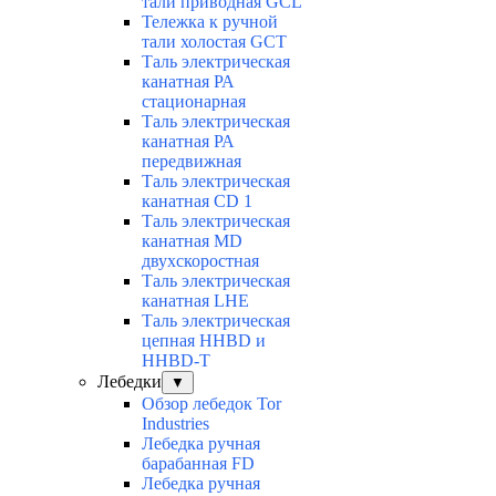
тали приводная GCL
Тележка к ручной
тали холостая GCT
Таль электрическая
канатная РА
стационарная
Таль электрическая
канатная РА
передвижная
Таль электрическая
канатная CD 1
Таль электрическая
канатная МD
двухскоростная
Таль электрическая
канатная LHE
Таль электрическая
цепная HHBD и
HHBD-T
Лебедки
▼
Обзор лебедок Tor
Industries
Лебедка ручная
барабанная FD
Лебедка ручная